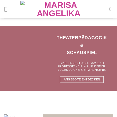
Zum
Inhalt
springen
THEATERPÄDAGOGIK
&
SCHAUSPIEL
SPIELERISCH, ACHTSAM UND
PROFESSIONELL – FÜR KINDER,
JUGENDLICHE & ERWACHSENE.
ANGEBOTE ENTDECKEN