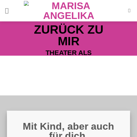
Zum
Inhalt
springen
ZURÜCK ZU
MIR
THEATER ALS
KRAFTQUELLE FÜR
ELTERN IN
KARLSHORST
Mit Kind, aber auch
für dich.