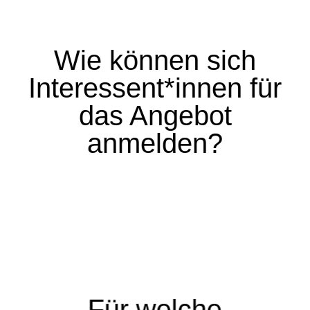
Wie können sich
Interessent*innen für
Die Anmeldung erfolgt
per
Mail
oder über das
das Angebot
Anmeldeformular
.
anmelden?
Für welche