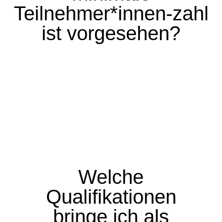
Teilnehmer*innen-zahl
ist vorgesehen?
Ausbildung zur staatlich
Welche
anerkannten Schauspielerin mit
umfassender Erfahrung im Kinder-
Qualifikationen
und Jugendtheater sowie einem
bringe ich als
Bachelor in Kindheitspädagogik.