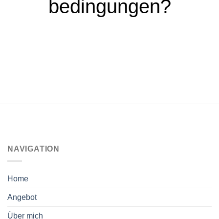
bedingungen?
möglich. Kündigungen müssen
schriftlich erfolgen.
NAVIGATION
Home
Angebot
Über mich