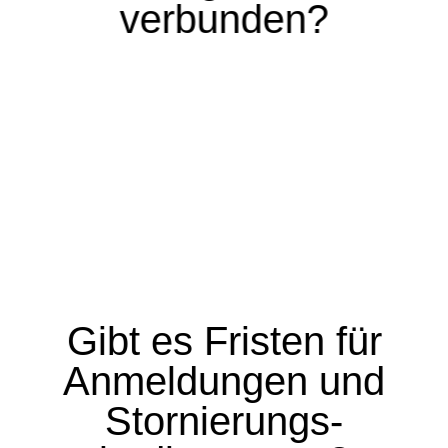
verbunden?
.
Anmeldungen müssen vor
Gibt es Fristen für
Kursbeginn per
Mail
oder
Anmeldungen und
Anmeldeformular
eingehen.
Rückerstattung ist bei Kündigung
Stornierungs-
bis 14 Tage vor Kursbeginn